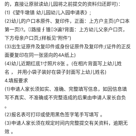
的，直接让原就读幼儿园将之前提交的资料归还即可)：
(1)《望牛墩镇 幼儿园幼儿入园申请表》;
(2)幼儿的户口本原件、复印件，正面：上方户主页(户口本
第一页)?。路接∮锥Э谝?背面：上方幼儿父亲户口页，
下方母亲户口页;(样板见“附件”)
(3)出生证原件及复印件或身份证原件及复印件;(证件的正反
面要复印在同一张竖向的4A纸上)
(4)幼儿近期红底1寸照片8张 。(在相片背面写上幼儿姓
名 ， 并用小袋子装好在袋子封面写上幼儿姓名)
4.填报要求
(1)申请人家长须如实、准确、完整填写信息，如因信息填
写不真实、不准确或不完整造成的后果由申请人家长自负
。
(2)报名表可打印或使用黑色签字笔手写填写 。
(3)申请人家长须在规定时间内完整提交有关资料，逾期无
效 。