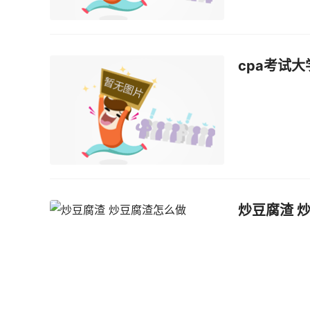
cpa考试
炒豆腐渣 