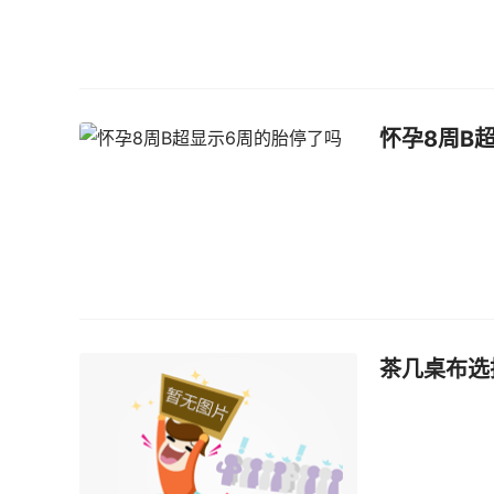
怀孕8周B
茶几桌布选