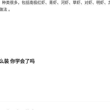
，种类很多，包括南极红虾、青虾、河虾、草虾、对虾、明虾、
做法 。
么装 你学会了吗