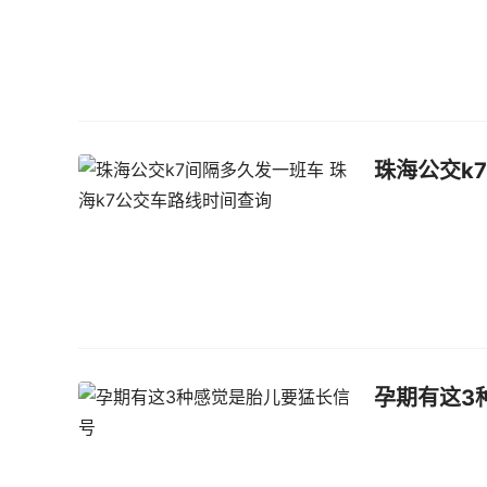
珠海公交k
孕期有这3