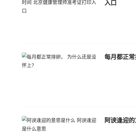
入口
每月都正常
阿谀逢迎的