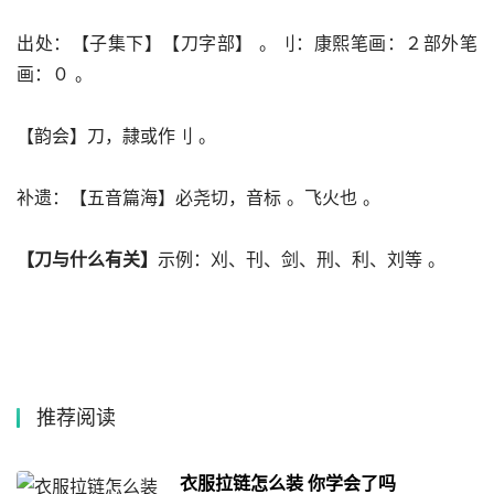
出处：【子集下】【刀字部】 。刂：康熙笔画：２部外笔
画：０ 。
【韵会】刀，隷或作刂 。
补遗：【五音篇海】必尧切，音标 。飞火也 。
【刀与什么有关】
示例：刈、刊、剑、刑、利、刘等 。
推荐阅读
衣服拉链怎么装 你学会了吗